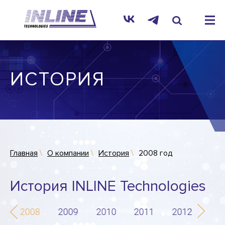
ИСТОРИЯ
Главная
О компании
История
2008 год
История INLINE Technologies
7
2008
2009
2010
2011
2012
201