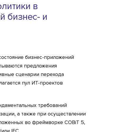
олитики в
й бизнес- и
 состояние бизнес-приложений
атываются предложения
тивные сценарии перехода
лагается пул ИТ-проектов
ундаментальных требований
изации, а также при осуществлении
зложенных во фреймворке COBiT 5,
или IEC.