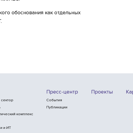
ского обоснования как отдельных
.
Пресс-центр
Проекты
Ка
 сектор
События
ь
Публикации
тический комплекс
и и ИТ