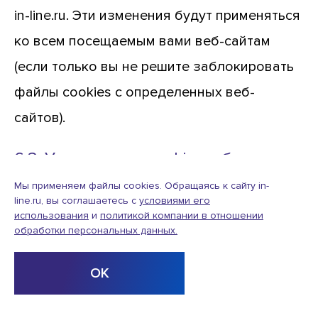
in-line.ru. Эти изменения будут применяться
ко всем посещаемым вами веб-сайтам
(если только вы не решите заблокировать
файлы cookies с определенных веб-
сайтов).
6.3. Управление cookies в браузере
Мы применяем файлы cookies. Обращаясь к сайту in-
Большинство современных браузеров
line.ru, вы соглашаетесь с
условиями его
использования
и
политикой компании в отношении
позволят вам:
обработки персональных данных.
Просматривать, какие у вас есть cookies, и
ОК
удалять их в индивидуальном порядке.
Блокировать сторонние cookies.
Блокировать cookies с определенных веб-
сайтов.