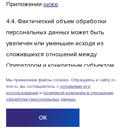
Приложении
ниже
.
4.4. Фактический объем обработки
персональных данных может быть
увеличен или уменьшен исходя из
сложившихся отношений между
Оператором и конкретным субъектом
персональных данных, а также в
Мы применяем файлы cookies. Обращаясь к сайту in-
соответствии с положениями Закона о
line.ru, вы соглашаетесь с
условиями его
использования
и
политикой компании в отношении
персональных данных, договоров между
обработки персональных данных.
Оператором и субъектом персональных
ОК
данных, согласия(ий) субъекта
персональных данных на обработку