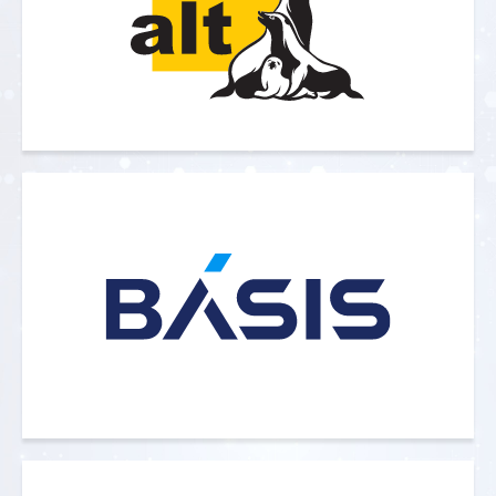
реестр российских программ для ЭВМ.
«Базальт СПО» разрабатывает решения
и выпускает дистрибутивы на базе
собственного репозитория «Сизиф»
(Sisyphus).
INLINE Technologies выступает
официальным реселлером компании
«Базальт СПО».
— один из ведущих российских
«Базис»
разработчиков программных продуктов
для оказания облачных услуг и
платформы динамической
инфраструктуры.
INLINE Technologies является
официальным партнером вендора и
использует его технологии при
построении облачных решений и
организации инфраструктуры
виртуальных рабочих столов.