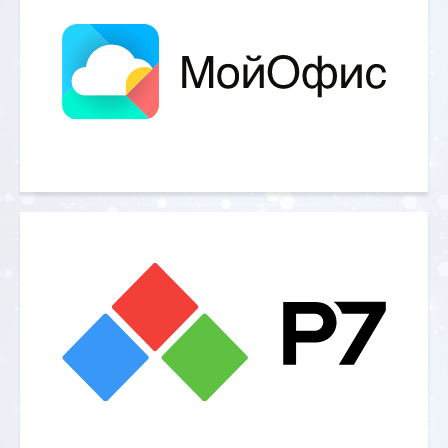
— российский разработчик
Технологии»)
одноименной платформы для
организации облачного сервиса
хранения и совместного
редактирования документов.
INLINE Technologies является
авторизованным партнером компании
«МойОфис» на территории России.
– российский разработчик
Компания «Р7»
офисного программного обеспечения.
Ключевым продуктом компании
является офисный пакет для бизнеса и
учреждений образования «Р7-Офис»,
который входит в Реестр
отечественного ПО.
В его составе: редакторы текстовых
документов, таблиц и презентаций,