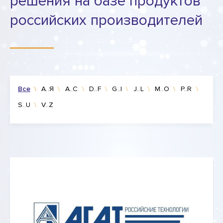
решения на базе продуктов
российских производителей
Все
А..Я
A..C
D..F
G..I
J..L
M..O
P..R
S..U
V..Z
–
«Агат Российские Технологии» («Агат-РТ»)
производственная компания,
специализируется на разработке
решений по автоматизации процессов,