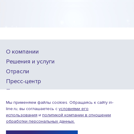
О компании
Решения и услуги
Отрасли
Пресс-центр
Проекты
Карьера
Мы применяем файлы cookies. Обращаясь к сайту in-
line.ru, вы соглашаетесь с
условиями его
использования
и
политикой компании в отношении
ИТ-аккредитация
обработки персональных данных.
Условия использования веб-сайта
© ООО «Инлайн технолоджис»,
2010—2026