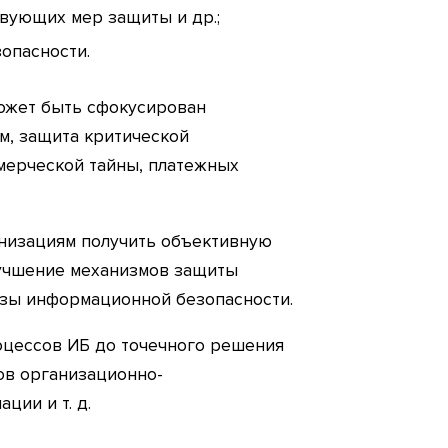
твующих мер защиты и др.;
опасности.
может быть сфокусирован
м, защита критической
мерческой тайны, платежных
ганизациям получить объективную
лучшение механизмов защиты
озы информационной безопасности.
оцессов ИБ до точечного решения
тов организационно-
ии и т. д.