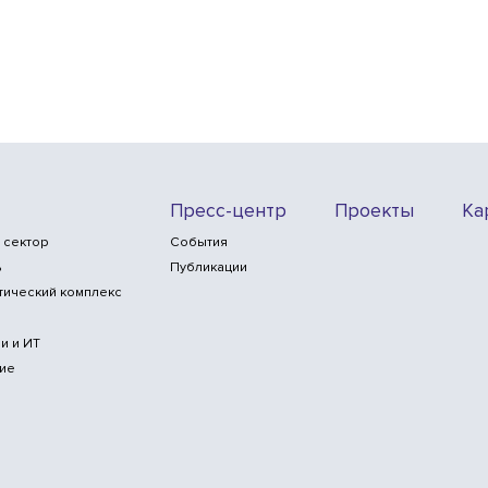
Пресс-центр
Проекты
Ка
 сектор
События
ь
Публикации
тический комплекс
и и ИТ
ие