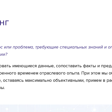
нг
ос или проблема, требующие специальных знаний и оп
ции?
овать имеющиеся данные, сопоставить факты и пре
ренного временем отраслевого опыта. При этом мы о
е, оставаясь максимально объективными, примем в р
вы.