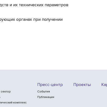
дств и их технических параметров
ирующих органах при получении
Пресс-центр
Проекты
Ка
 сектор
События
ь
Публикации
тический комплекс