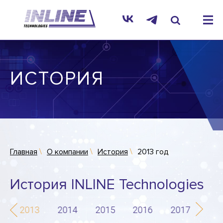
ИСТОРИЯ
Главная
О компании
История
2013 год
История INLINE Technologies
2
2013
2014
2015
2016
2017
201