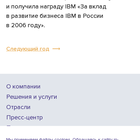
и получила награду IBM «За вклад
в развитие бизнеса IBM в России
в 2006 году».
Следующий год
О компании
Решения и услуги
Отрасли
Пресс-центр
Проекты
Карьера
Мы применяем файлы cookies. Обращаясь к сайту in-