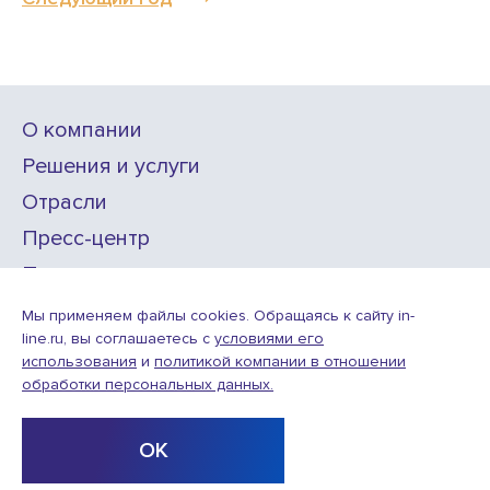
О компании
Решения и услуги
Отрасли
Пресс-центр
Проекты
Карьера
Мы применяем файлы cookies. Обращаясь к сайту in-
line.ru, вы соглашаетесь с
условиями его
использования
и
политикой компании в отношении
ИТ-аккредитация
обработки персональных данных.
Условия использования веб-сайта
© ООО «Инлайн технолоджис»,
2010—2026
ОК
Design
Разработка
by