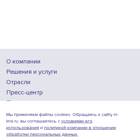
О компании
Решения и услуги
Отрасли
Пресс-центр
Проекты
Карьера
Мы применяем файлы cookies. Обращаясь к сайту in-
line.ru, вы соглашаетесь с
условиями его
использования
и
политикой компании в отношении
ИТ-аккредитация
обработки персональных данных.
Условия использования веб-сайта
© ООО «Инлайн технолоджис»,
2010—2026