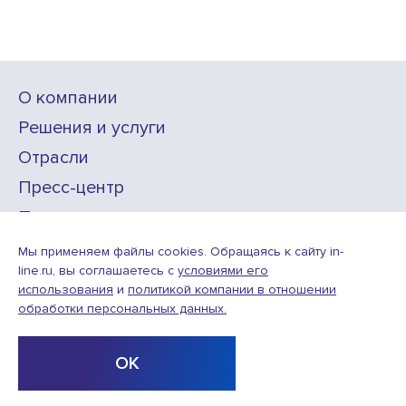
О компании
Решения и услуги
Отрасли
Пресс-центр
Проекты
Карьера
Мы применяем файлы cookies. Обращаясь к сайту in-
line.ru, вы соглашаетесь с
условиями его
использования
и
политикой компании в отношении
ИТ-аккредитация
обработки персональных данных.
Условия использования веб-сайта
© ООО «Инлайн технолоджис»,
2010—2026
ОК
Design
Разработка
by