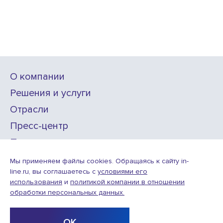
О компании
Решения и услуги
Отрасли
Пресс-центр
Проекты
Карьера
Мы применяем файлы cookies. Обращаясь к сайту in-
line.ru, вы соглашаетесь с
условиями его
использования
и
политикой компании в отношении
ИТ-аккредитация
обработки персональных данных.
Условия использования веб-сайта
© ООО «Инлайн технолоджис»,
2010—2026
ОК