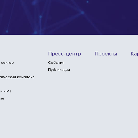
Пресс-центр
Проекты
Ка
 сектор
События
ь
Публикации
тический комплекс
и и ИТ
ие