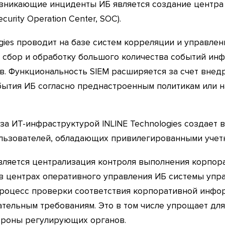
озникающие инциденты ИБ является создание центра
rity Operation Center, SOC).
ies проводит на базе систем корреляции и управлени
 сбор и обработку большого количества событий ин
в. Функциональность SIEM расширяется за счет внед
ытия ИБ согласно преднастроенным политикам или на
за ИТ-инфраструктурой INLINE Technologies создает
льзователей, обладающих привилегированными учет
ляется централизация контроля выполнения корпора
т в центрах оперативного управления ИБ системы упр
процесс проверки соответствия корпоративной инф
ательным требованиям. Это в том числе упрощает дл
ороны регулирующих органов.