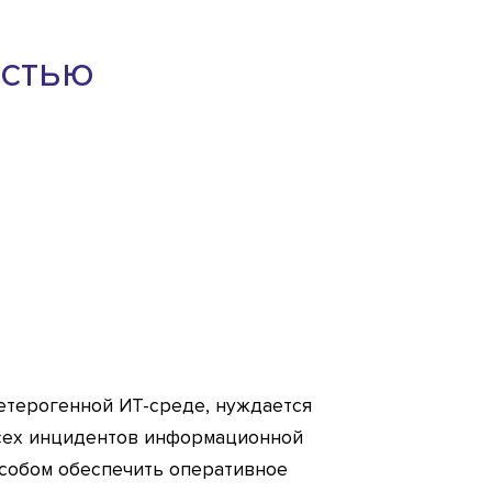
остью
етерогенной ИТ-среде, нуждается
всех инцидентов информационной
собом обеспечить оперативное