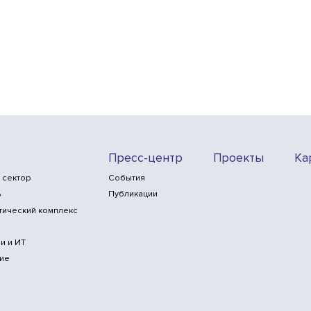
Пресс-центр
Проекты
Ка
 сектор
События
ь
Публикации
тический комплекс
и и ИТ
ие