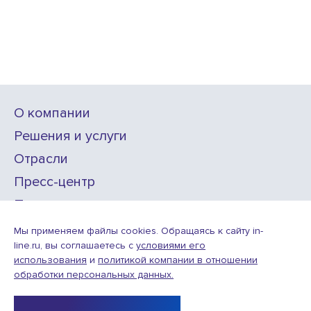
О компании
Решения и услуги
Отрасли
Пресс-центр
Проекты
Карьера
Мы применяем файлы cookies. Обращаясь к сайту in-
line.ru, вы соглашаетесь с
условиями его
использования
и
политикой компании в отношении
ИТ-аккредитация
обработки персональных данных.
Условия использования веб-сайта
© ООО «Инлайн технолоджис»,
2010—2026