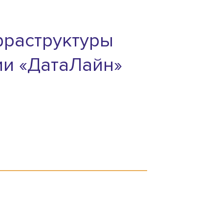
фраструктуры
ии «ДатаЛайн»