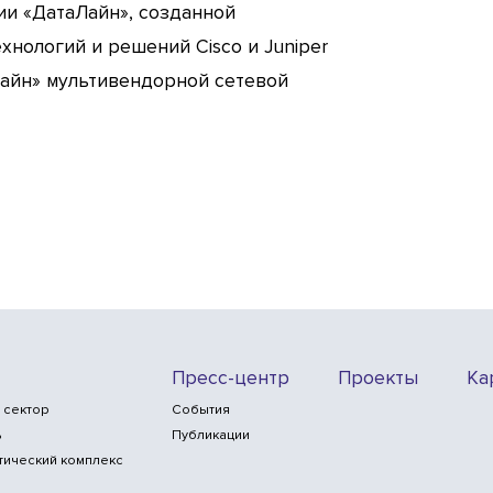
и «ДатаЛайн», созданной
хнологий и решений Cisco и Juniper
Лайн» мультивендорной сетевой
Пресс-центр
Проекты
Ка
 сектор
События
ь
Публикации
тический комплекс