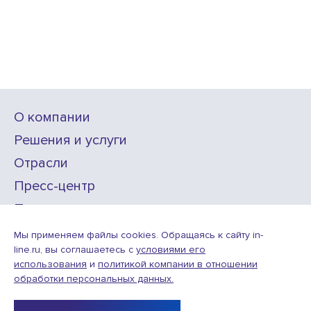
О компании
Решения и услуги
Отрасли
Пресс-центр
Проекты
Карьера
Мы применяем файлы cookies. Обращаясь к сайту in-
line.ru, вы соглашаетесь с
условиями его
использования
и
политикой компании в отношении
ИТ-аккредитация
обработки персональных данных.
Условия использования веб-сайта
© ООО «Инлайн технолоджис»,
2010—2026