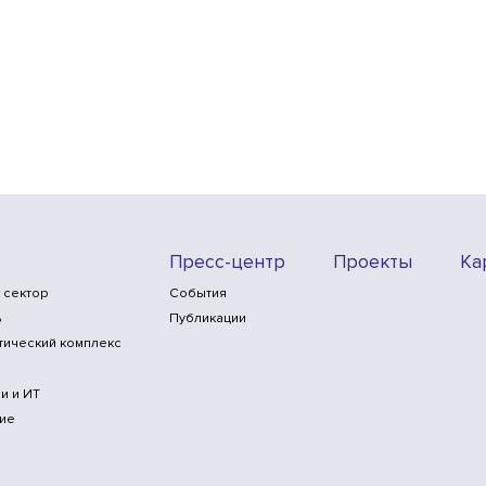
Пресс-центр
Проекты
Ка
 сектор
События
ь
Публикации
тический комплекс
и и ИТ
ие