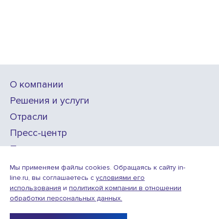
О компании
Решения и услуги
Отрасли
Пресс-центр
Проекты
Карьера
Мы применяем файлы cookies. Обращаясь к сайту in-
line.ru, вы соглашаетесь с
условиями его
использования
и
политикой компании в отношении
ИТ-аккредитация
обработки персональных данных.
Условия использования веб-сайта
© ООО «Инлайн технолоджис»,
2010—2026