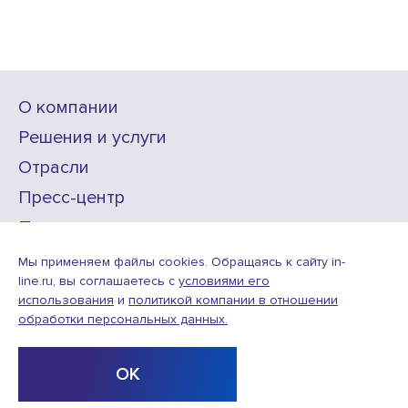
О компании
Решения и услуги
Отрасли
Пресс-центр
Проекты
Карьера
Мы применяем файлы cookies. Обращаясь к сайту in-
line.ru, вы соглашаетесь с
условиями его
использования
и
политикой компании в отношении
ИТ-аккредитация
обработки персональных данных.
Условия использования веб-сайта
© ООО «Инлайн технолоджис»,
2010—2026
ОК
Design
Разработка
by