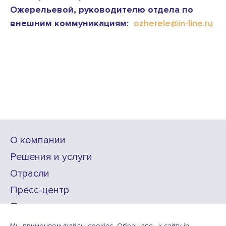
Ожерельевой, руководителю отдела по
внешним коммуникациям:
ozherele@in-line.ru
О компании
Решения и услуги
Отрасли
Пресс-центр
Проекты
Карьера
Мы применяем файлы cookies. Обращаясь к сайту in-