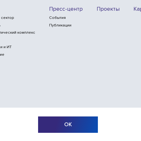
Пресс-центр
Проекты
Ка
 сектор
События
ь
Публикации
тический комплекс
и и ИТ
ие
ОК
б-сайта
© ООО «Инлайн технолоджис»,
2010—2026