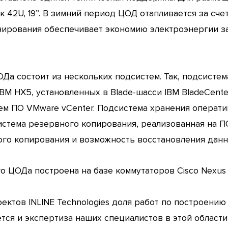
 42U, 19”. В зимний период ЦОД отапливается за сч
нирования обеспечивает экономию электроэнергии за
Да состоит из нескольких подсистем. Так, подсисте
IBM HX5, установленных в Blade-шасси IBM BladeCent
м ПО VMware vCenter. Подсистема хранения операти
стема резервного копирования, реализованная на ПО
го копирования и возможность восстановления данн
о ЦОДа построена на базе коммутаторов Cisco Nexus
ектов INLINE Technologies доля работ по построени
тся и экспертиза наших специалистов в этой области