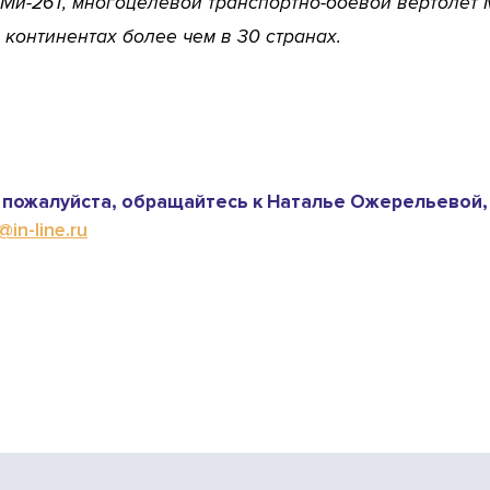
Ми-26Т, многоцелевой транспортно-боевой вертолет М
 континентах более чем в 30 странах.
пожалуйста, обращайтесь к Наталье Ожерельевой,
in-line.ru