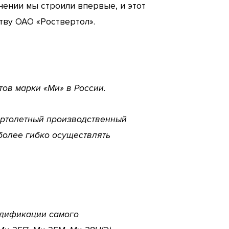
ении мы строили впервые, и этот
тву ОАО «Роствертол».
ов марки «Ми» в России.
 вертолетный производственный
более гибко осуществлять
одификации самого