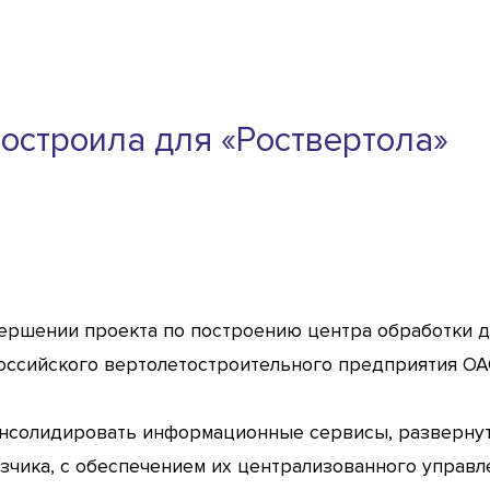
 построила для «Роствертола»
авершении проекта по построению центра обработки 
оссийского вертолетостроительного предприятия ОА
онсолидировать информационные сервисы, разверну
чика, с обеспечением их централизованного управле