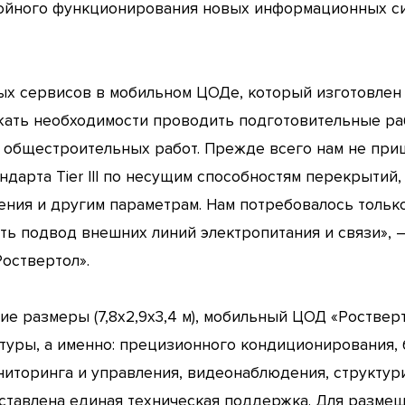
бойного функционирования новых информационных си
х сервисов в мобильном ЦОДе, который изготовлен
жать необходимости проводить подготовительные ра
 общестроительных работ. Прежде всего нам не при
дарта Tier III по несущим способностям перекрытий,
ния и другим параметрам. Нам потребовалось тольк
ть подвод внешних линий электропитания и связи», 
оствертол».
ие размеры (7,8x2,9x3,4 м), мобильный ЦОД «Роствер
уры, а именно: прецизионного кондиционирования, 
ниторинга и управления, видеонаблюдения, структур
ставлена единая техническая поддержка. Для разме