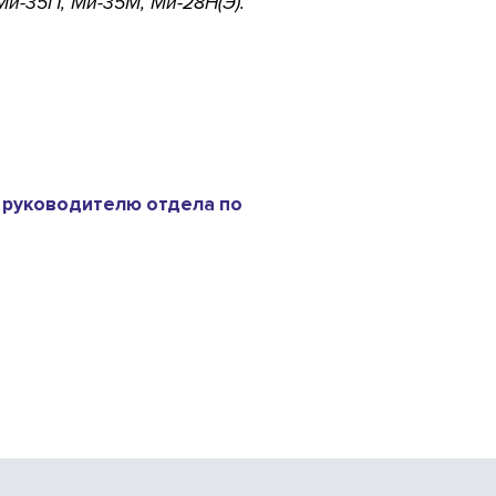
и-35П, Ми-35М, Ми-28Н(Э).
 руководителю отдела по