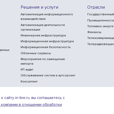
Решения и услуги
Отрасли
Автоматизация информационного
Государственный
взаимодействия
Промышленност
Автоматизация деятельности
Топливно-энерге
организации
Финансы
Инженерная инфраструктура
Телекоммуникаци
Информационная инфраструктура
Телерадиовещан
Информационная безопасность
данных
Облачные сервисы
Мероприятия по замещению
импорта
ИТ-аудит
Обслуживание систем и аутсорсинг
Консалтинг
сайту in-line.ru, вы соглашаетесь с
 компании в отношении обработки
ИТ-аккредитация
Условия использования ве