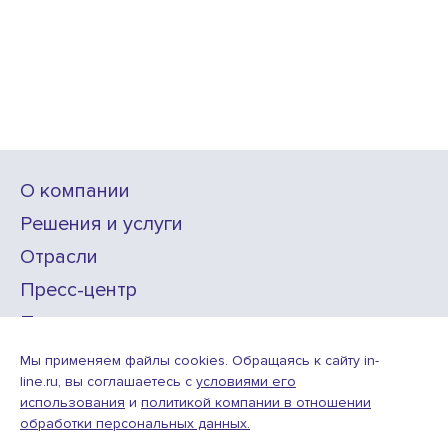
О компании
Решения и услуги
Отрасли
Пресс-центр
Проекты
Карьера
Мы применяем файлы cookies. Обращаясь к сайту in-
line.ru, вы соглашаетесь с
условиями его
использования
и
политикой компании в отношении
ИТ-аккредитация
обработки персональных данных.
Условия использования веб-сайта
© ООО «Инлайн технолоджис»,
2010—2026