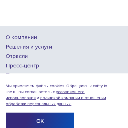
О компании
Решения и услуги
Отрасли
Пресс-центр
Проекты
Карьера
Мы применяем файлы cookies. Обращаясь к сайту in-
line.ru, вы соглашаетесь с
условиями его
использования
и
политикой компании в отношении
ИТ-аккредитация
обработки персональных данных.
Условия использования веб-сайта
© ООО «Инлайн технолоджис»,
2010—2026
ОК
Design
Разработка