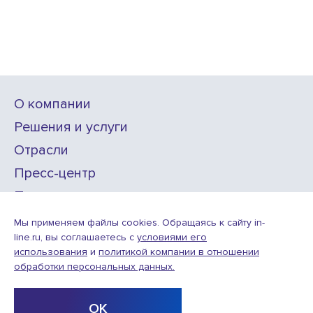
О компании
Решения и услуги
Отрасли
Пресс-центр
Проекты
Карьера
Мы применяем файлы cookies. Обращаясь к сайту in-
line.ru, вы соглашаетесь с
условиями его
использования
и
политикой компании в отношении
ИТ-аккредитация
обработки персональных данных.
Условия использования веб-сайта
© ООО «Инлайн технолоджис»,
2010—2026
ОК