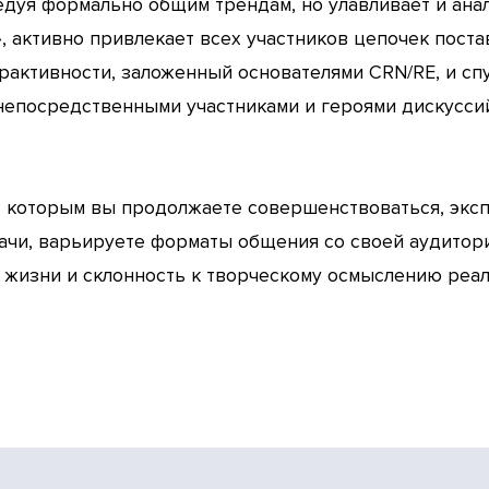
ледуя формально общим трендам, но улавливает и ана
», активно привлекает всех участников цепочек поста
активности, заложенный основателями CRN/RE, и спу
 непосредственными участниками и героями дискусси
с которым вы продолжаете совершенствоваться, экс
дачи, варьируете форматы общения со своей аудитор
 жизни и склонность к творческому осмыслению реал