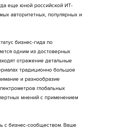
огда еще юной российской ИТ-
амых авторитетных, популярных и
татус бизнес-гида по
яется одним из достоверных
находят отражение детальные
териалах традиционно большое
нимание и разнообразие
спектрометров глобальных
спертных мнений с применением
зь с бизнес-сообществом. Ваше