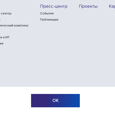
Пресс-центр
Проекты
Ка
 сектор
События
ь
Публикации
тический комплекс
и и ИТ
ие
ОК
б-сайта
© ООО «Инлайн технолоджис»,
2010—2026