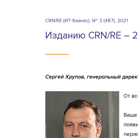
CRN/RE (ИТ-бизнес), № 3 (487), 2021
Изданию CRN/RE – 2
Сергей Хрупов, генеральный директ
От вс
Ваше 
появи
перио