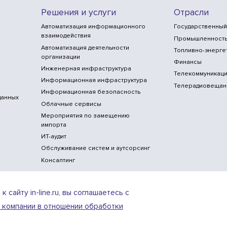
Решения и услуги
Отрасли
Автоматизация информационного
Государственный
взаимодействия
Промышленност
Автоматизация деятельности
Топливно-энерге
организации
Финансы
Инженерная инфраструктура
Телекоммуникаци
Информационная инфраструктура
Телерадиовещан
Информационная безопасность
данных
Облачные сервисы
Мероприятия по замещению
импорта
ИТ-аудит
Обслуживание систем и аутсорсинг
Консалтинг
сайту in-line.ru, вы соглашаетесь с
 компании в отношении обработки
ИТ-аккредитация
Условия использования ве