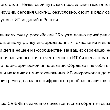
ого стоит. Начав свой путь как профильная газета т
ибуции, сегодня CRN/RE, безусловно, стоит в ряду с
уемых ИТ-изданий в России.
льшому счету, российский CRN уже давно приобрел с
ственному рынку информационных технологий и явл
и дел в нашем ИТ-сообществе. На ваших страницах 
то и запыленности отечественного ИТ-бизнеса, в ма
го периферической иннервации. Обращает на себя в
я и методик: от многоканальных ИТ-микроскопов до 
ания речи до аналого-цифрового преобразования эк
тью CRN/RE неизменно является тесная обратная свя