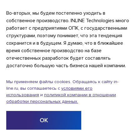
Во-вторых, мы будем постепенно уходить в
собственное производство. INLINE Technologies много
работает с предприятиями ОПК, с государственными
структурами, поэтому понимает, что эта тенденция
сохранится и в будущем. Я думаю, что в ближайшее
время собственное производство на базе
отечественных разработок будет составлять
достаточно большую часть бизнеса нашей компании.
Мы применяем файлы cookies. Обращаясь к сайту in-
В-третьих, будет развиваться сервисное обслуживание,
line.ru, вы соглашаетесь с
условиями его
и мы уже сейчас видим эту тенденцию. Речь идет и об
использования
и
политикой компании в отношении
аутсорсинге, и об аутстаффинге, и вообще о сервисе
обработки персональных данных.
как таковом. Со многими нашими заказчиками мы уже
имеем долголетнее сотрудничество. Фактически, мы
ОК
сегодня управляем многими бизнес-процессами у
наших заказчиков.