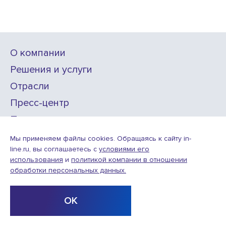
О компании
Решения и услуги
Отрасли
Пресс-центр
Проекты
Карьера
Мы применяем файлы cookies. Обращаясь к сайту in-
line.ru, вы соглашаетесь с
условиями его
использования
и
политикой компании в отношении
ИТ-аккредитация
обработки персональных данных.
Условия использования веб-сайта
© ООО «Инлайн технолоджис»,
2010—2026
ОК
Design
Разработка
by