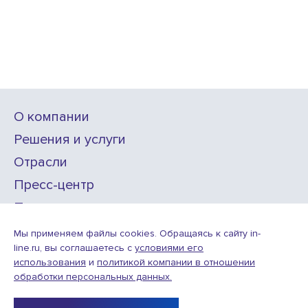
О компании
Решения и услуги
Отрасли
Пресс-центр
Проекты
Карьера
Мы применяем файлы cookies. Обращаясь к сайту in-
line.ru, вы соглашаетесь с
условиями его
использования
и
политикой компании в отношении
ИТ-аккредитация
обработки персональных данных.
Условия использования веб-сайта
© ООО «Инлайн технолоджис»,
2010—2026