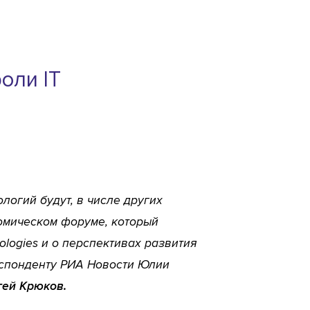
оли IT
огий будут, в числе других
омическом форуме, который
ologies и о перспективах развития
еспонденту РИА Новости Юлии
гей Крюков.