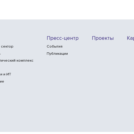
Пресс-центр
Проекты
Ка
 сектор
События
ь
Публикации
тический комплекс
и и ИТ
ие