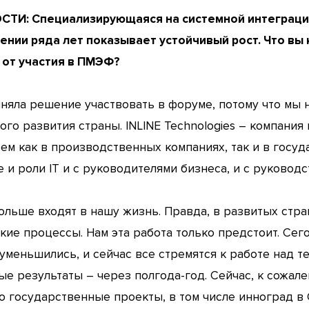
ТИ: Специализирующаяся на системной интеграции 
ении ряда лет показывает устойчивый рост. Что вы
от участия в ПМЭФ?
яла решение участвовать в форуме, потому что мы н
о развития страны. INLINE Technologies – компания
м как в производственных компаниях, так и в госу
 и роли IT и с руководителями бизнеса, и с руководс
льше входят в нашу жизнь. Правда, в развитых стра
ские процессы. Нам эта работа только предстоит. Сег
 уменьшились, и сейчас все стремятся к работе над т
е результаты – через полгода-год. Сейчас, к сожале
о государственные проекты, в том числе инноград в