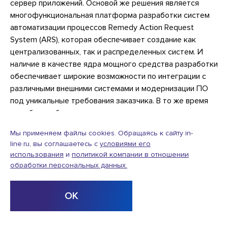
сервер приложений. Основой же решения является
многофункциональная платформа разработки систем
автоматизации процессов Remedy Action Request
System (ARS), которая обеспечивает создание как
централизованных, так и распределенных систем. И
наличие в качестве ядра мощного средства разработки
обеспечивает широкие возможности по интеграции с
различными внешними системами и модернизации ПО
под уникальные требования заказчика. В то же время
подобная гибкость имеет и свои отрицательные
стороны, поскольку всегда есть опасность
Мы применяем файлы cookies. Обращаясь к сайту in-
автоматизировать неэффективные ИТ-процессы или
line.ru, вы соглашаетесь с
условиями его
же бесконечно затянуть проект внедрения, постоянно
использования
и
политикой компании в отношении
внося различные дополнения и улучшения. В этом
обработки персональных данных.
случае успех во многом зависит от четкой проработки
будущих ИТ-процессов, квалификации команды
ОК
инсталляторов и твердой позиции руководителя ИТ-
службы. К тому же на управление проектом
накладываются требования жесткого контроля уровня