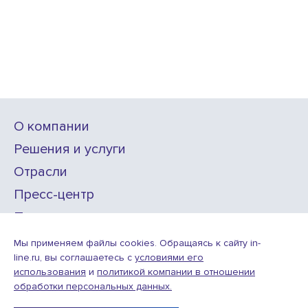
О компании
Решения и услуги
Отрасли
Пресс-центр
Проекты
Карьера
Мы применяем файлы cookies. Обращаясь к сайту in-
line.ru, вы соглашаетесь с
условиями его
использования
и
политикой компании в отношении
ИТ-аккредитация
обработки персональных данных.
Условия использования веб-сайта
© ООО «Инлайн технолоджис»,
2010—2026