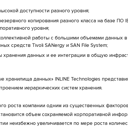
ысокой доступности разного уровня;
зервного копирования разного класса на базе ПО IBM 
поративного уровня;
коллективной работы с большими объемами данных в
ых средств Tivoli SANergy и SAN File System;
 хранения данных и ее интеграции в общую инфраст
ые хранилища данных» INLINE Technologies представ
строением иерархических систем хранения.
ного роста компании одним из существенных факторо
становится объем сохраняемой корпоративной инфор
ии неизбежно увеличивается по мере роста количе