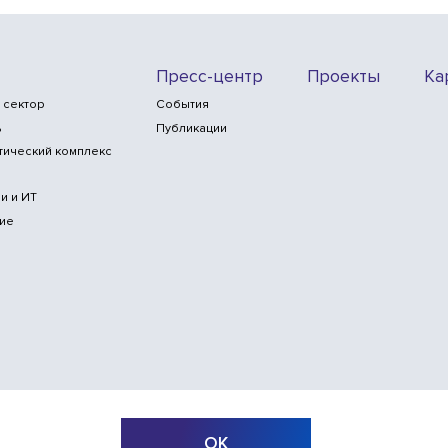
Пресс-центр
Проекты
Ка
 сектор
События
ь
Публикации
тический комплекс
и и ИТ
ие
ОК