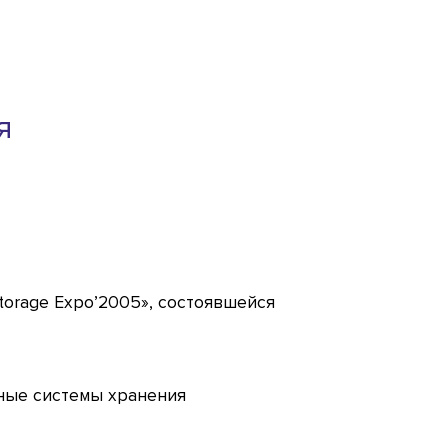
я
torage Expo’2005», состоявшейся
вные системы хранения