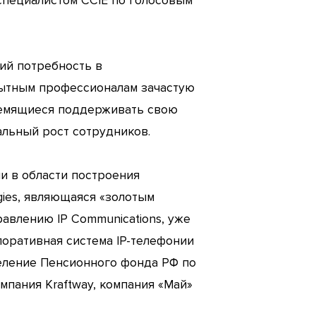
специалистом CCIE по голосовым
ий потребность в
пытным профессионалам зачастую
тремящиеся поддерживать свою
альный рост сотрудников.
ии в области построения
gies, являющаяся «золотым
авлению IP Communications, уже
поративная система IP-телефонии
деление Пенсионного фонда РФ по
мпания Kraftway, компания «Май»