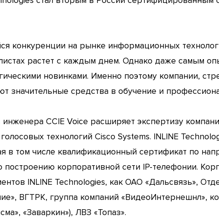
chnologies стал вторым в России сертифицированным 
йся конкуренции на рынке информационных технолог
истах растет с каждым днем. Однако даже самым о
огическими новинками. Именно поэтому компании, с
ют значительные средства в обучение и профессион
es инженера CCIE Voice расширяет экспертизу компан
олосовых технологий Cisco Systems. INLINE Technolo
я в том числе квалификационный сертификат по напр
о построению корпоративной сети IP-телефонии. Кор
ентов INLINE Technologies, как ОАО «Дальсвязь», От
ие», ВГТРК, группа компаний «ВидеоИнтернешнл», ко
ма», «Заваркин»), ЛВЗ «Топаз».