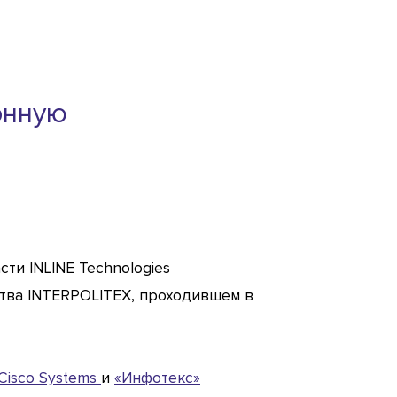
онную
ти INLINE Technologies
тва INTERPOLITEX, проходившем в
Cisco Systems
и
«Инфотекс»