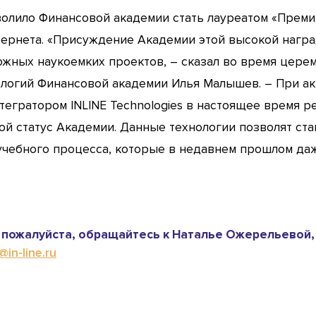
олило Финансовой академии стать лауреатом «Премии
тернета. «Присуждение Академии этой высокой нагр
ожных наукоемких проектов, – сказал во время цере
логий Финансовой академии Илья Малышев. – При ак
егратором INLINE Technologies в настоящее время р
й статус Академии. Данные технологии позволят ста
ебного процесса, которые в недавнем прошлом даж
пожалуйста, обращайтесь к Наталье Ожерельевой,
in-line.ru