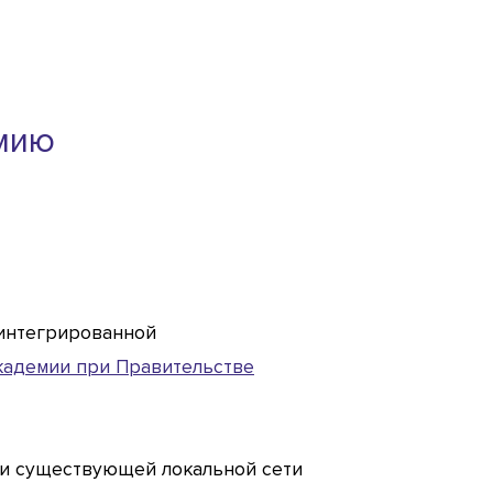
емию
 интегрированной
кадемии при Правительстве
ции существующей локальной сети