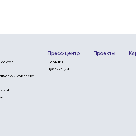
Пресс-центр
Проекты
Ка
 сектор
События
ь
Публикации
тический комплекс
и и ИТ
ие