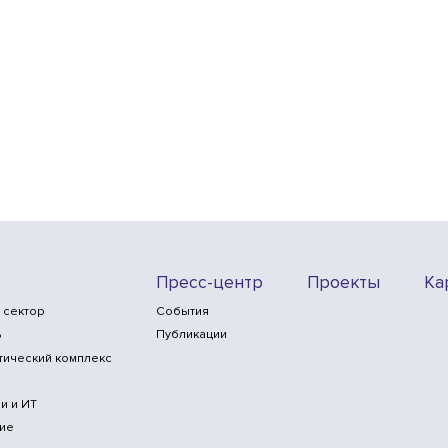
Пресс-центр
Проекты
Ка
 сектор
События
ь
Публикации
тический комплекс
и и ИТ
ие