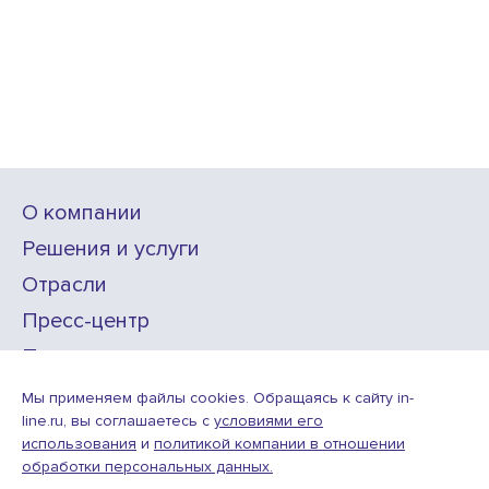
О компании
Решения и услуги
Отрасли
Пресс-центр
Проекты
Карьера
Мы применяем файлы cookies. Обращаясь к сайту in-
line.ru, вы соглашаетесь с
условиями его
использования
и
политикой компании в отношении
ИТ-аккредитация
обработки персональных данных.
Условия использования веб-сайта
© ООО «Инлайн технолоджис»,
2010—2026