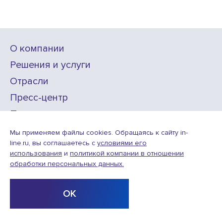
О компании
Решения и услуги
Отрасли
Пресс-центр
Проекты
Карьера
Мы применяем файлы cookies. Обращаясь к сайту in-
line.ru, вы соглашаетесь с
условиями его
использования
и
политикой компании в отношении
ИТ-аккредитация
обработки персональных данных.
Условия использования веб-сайта
© ООО «Инлайн технолоджис»,
2010—2026
ОК
Design
Разработка
by