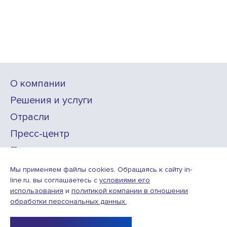
О компании
Решения и услуги
Отрасли
Пресс-центр
Проекты
Карьера
Мы применяем файлы cookies. Обращаясь к сайту in-
line.ru, вы соглашаетесь с
условиями его
использования
и
политикой компании в отношении
ИТ-аккредитация
обработки персональных данных.
Условия использования веб-сайта
© ООО «Инлайн технолоджис»,
2010—2026