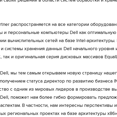
и своих решений в области систем обработки и хран
Partner распространяется на все категории оборудован
ры и персональные компьютеры Dell как оптимальную
нии вычислительных сетей на базе Intel-архитектуры. 
 и системы хранения данных Dell начального уровня 
, так и оригинальная серия дисковых массивов EqualL
Dell, мы тем самым открываем новую страницу наше
 получением статуса директор по развитию бизнеса I
рство с одним из мировых лидеров в производстве в
 Dell, поможет нам более гибко формировать предлож
 аспектам. В частности, нам интересны перспективы
ных региональных проектах на базе архитектуры x86»