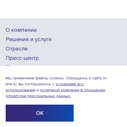
О компании
Решения и услуги
Отрасли
Пресс-центр
Проекты
Карьера
Мы применяем файлы cookies. Обращаясь к сайту in-
line.ru, вы соглашаетесь с
условиями его
использования
и
политикой компании в отношении
ИТ-аккредитация
обработки персональных данных.
Условия использования веб-сайта
© ООО «Инлайн технолоджис»,
2010—2026
ОК
Design
Разработка
by