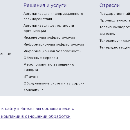
Решения и услуги
Отрасли
Автоматизация информационного
Государственный
взаимодействия
Промышленност
Автоматизация деятельности
Топливно-энерге
организации
Финансы
Инженерная инфраструктура
Телекоммуникаци
Информационная инфраструктура
Телерадиовещан
Информационная безопасность
данных
Облачные сервисы
Мероприятия по замещению
импорта
ИТ-аудит
Обслуживание систем и аутсорсинг
Консалтинг
сайту in-line.ru, вы соглашаетесь с
 компании в отношении обработки
ИТ-аккредитация
Условия использования ве