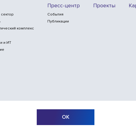
Пресс-центр
Проекты
Ка
 сектор
События
ь
Публикации
тический комплекс
и и ИТ
ие
ОК
б-сайта
© ООО «Инлайн технолоджис»,
2010—2026