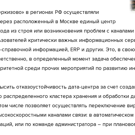
ркизово» в регионах РФ осуществляли
ерез расположенный в Москве единый центр
хода из строя или возникновения проблем с каналами
ьзователей критически важных информационных серв
-справочной информацией, ERP и других. Это, в сво
ветственно, в определенный момент задача обеспеч
оритетной среди прочих мероприятий по развитию 
высить отказоустойчивость дата-центра за счет соз
 распределенного кластера хранения и обработки д
в том числе позволяет осуществлять переключение в
окоскоростными каналами связи: в автоматическом 
аций, или по команде администратора – при планово