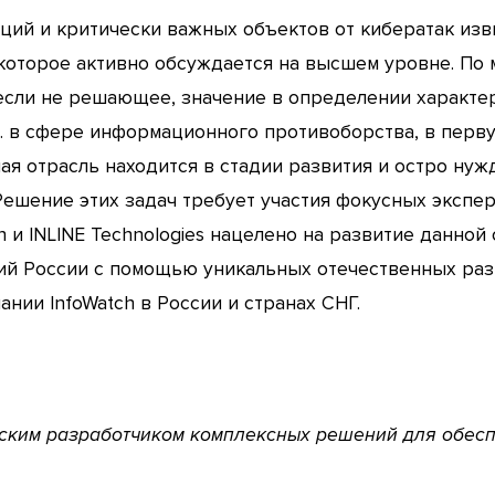
ций и критически важных объектов от кибератак изв
которое активно обсуждается на высшем уровне. По
, если не решающее, значение в определении характ
 в сфере информационного противоборства, в перв
ая отрасль находится в стадии развития и остро нужд
ешение этих задач требует участия фокусных экспер
ch и INLINE Technologies нацелено на развитие данно
й России с помощью уникальных отечественных разр
нии InfoWatch в России и странах СНГ.
йским разработчиком комплексных решений для обе