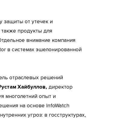
у защиты от утечек и
а также продукты для
. Отдельное внимание компания
tor в системах эшелонированной
тфель отраслевых решений
Рустам Хайбуллов,
директор
уя многолетний опыт и
ешения на основе InfoWatch
утренних угроз: в госструктурах,