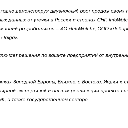
егодно демонстрируя двузначный рост продаж своих 
х данных от утечки в России и странах СНГ. InfoWat
омпаний-разработчиков – АО «InfoWatch», ООО «Лабор
«Taiga».
ключает решения по защите предприятий от внутренни
рынках Западной Европы, Ближнего Востока, Индии и с
ирной экспертизой и опытом реализации проектов л
К, а также государственном секторе.