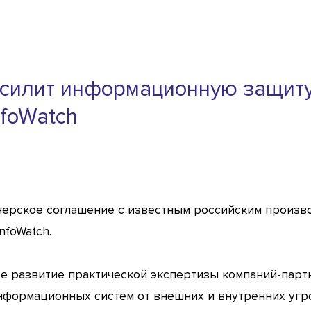
 усилит информационную защит
nfoWatch
ртнерское соглашение с известным российским произ
nfoWatch.
е развитие практической экспертизы компаний-пар
ормационных систем от внешних и внутренних угро