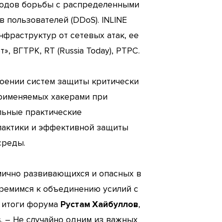
ходов борьбы с распределенными
 пользователей (DDoS). INLINE
нфраструктур от сетевых атак, ее
, ВГТРК, RT (Russia Today), РТРС.
троении систем защиты критически
применяемых хакерами при
льные практические
илактики и эффективной защиты
среды.
амично развивающихся и опасных в
ремимся к объединению усилий с
л итоги форума
Рустам Хайбуллов
,
. – Не случайно одним из важных