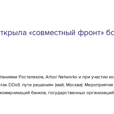
 открыла «совместный фронт» б
мпаниями Ростелеком, Arbor Networks и при участии ком
ак DDoS: пути решения» (май, Москва). Мероприятие
екоммуникаций банков, государственных организаци