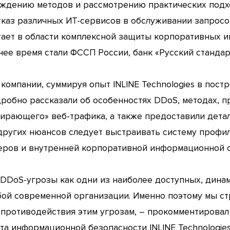
ждению методов и рассмотрению практических под
каз различных ИТ-сервисов в обслуживании запросов
тает в области комплексной защиты корпоративных и
ее время стали ФССП России, банк «Русский стандарт»
компании, суммируя опыт INLINE Technologies в пос
дробно рассказали об особенностях DDoS, методах, 
ирающего» веб-трафика, а также предоставили дета
и других нюансов следует выстраивать систему проф
еров и внутренней корпоративной информационной 
т DDoS-угрозы как одни из наиболее доступных, дин
ой современной организации. Именно поэтому мы ст
противодействия этим угрозам, – прокомментирова
а информационной безопасности INLINE Technologies