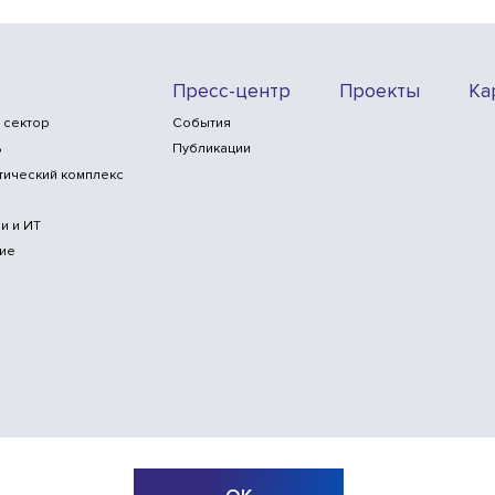
Пресс-центр
Проекты
Ка
 сектор
События
ь
Публикации
тический комплекс
и и ИТ
ие