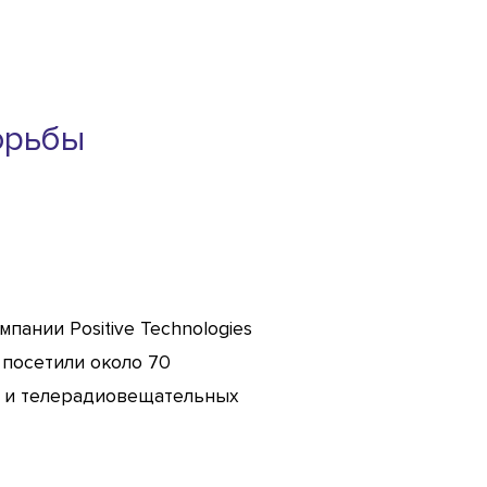
орьбы
пании Positive Technologies
 посетили около 70
й и телерадиовещательных