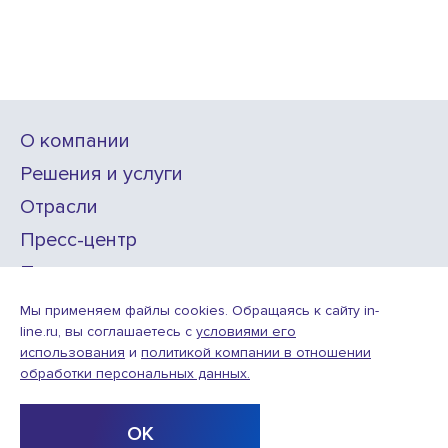
О компании
Решения и услуги
Отрасли
Пресс-центр
Проекты
Карьера
Мы применяем файлы cookies. Обращаясь к сайту in-
line.ru, вы соглашаетесь с
условиями его
использования
и
политикой компании в отношении
ИТ-аккредитация
обработки персональных данных.
Условия использования веб-сайта
© ООО «Инлайн технолоджис»,
2010—2026
ОК
Design