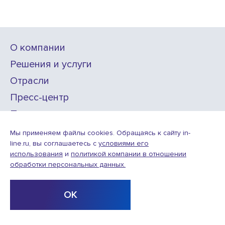
О компании
Решения и услуги
Отрасли
Пресс-центр
Проекты
Карьера
Мы применяем файлы cookies. Обращаясь к сайту in-
line.ru, вы соглашаетесь с
условиями его
использования
и
политикой компании в отношении
ИТ-аккредитация
обработки персональных данных.
Условия использования веб-сайта
© ООО «Инлайн технолоджис»,
2010—2026
ОК
Design
Разработка
by