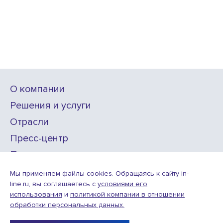
О компании
Решения и услуги
Отрасли
Пресс-центр
Проекты
Карьера
Мы применяем файлы cookies. Обращаясь к сайту in-
line.ru, вы соглашаетесь с
условиями его
использования
и
политикой компании в отношении
ИТ-аккредитация
обработки персональных данных.
Условия использования веб-сайта
© ООО «Инлайн технолоджис»,
2010—2026