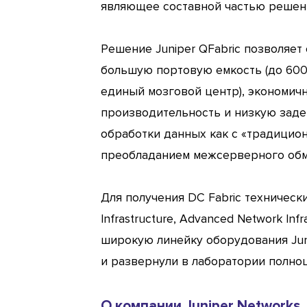
являющее составной частью решения
Решение Juniper QFabric позволяе
большую портовую емкость (до 6000
единый мозговой центр), экономич
производительность и низкую заде
обработки данных как с «традицион
преобладанием межсерверного обм
Для получения DC Fabric техническ
Infrastructure, Advanced Network I
широкую линейку оборудования Jun
и развернули в лаборатории полноц
О компании Juniper Networks