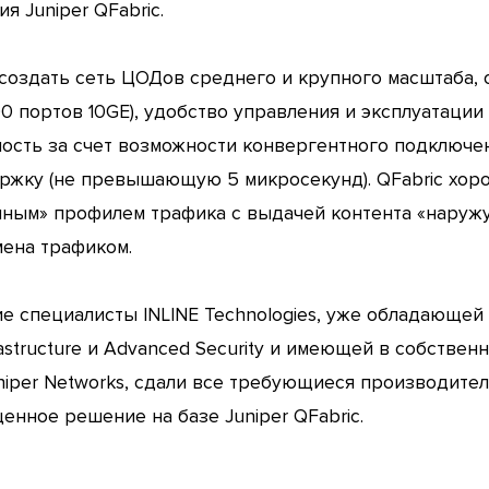
 Juniper QFabric.
т создать сеть ЦОДов среднего и крупного масштаба
 портов 10GE), удобство управления и эксплуатации 
ность за счет возможности конвергентного подключе
ржку (не превышающую 5 микросекунд). QFabric хор
ным» профилем трафика с выдачей контента «наружу»
ена трафиком.
ие специалисты INLINE Technologies, уже обладающе
nfrastructure и Advanced Security и имеющей в собств
iper Networks, сдали все требующиеся производит
енное решение на базе Juniper QFabric.